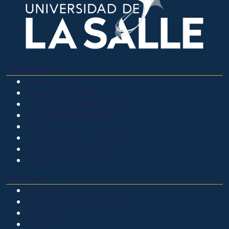
OTROS SITIOS
Admisiones
Ciencia Unisalle
Clínica de Optometría
Clínica de Veterinaria
LIAC
Laboratorio de análisis
Museo de La Salle
PQRSF
EXPLORA
Biblioteca
Calendario académico
Noticias
Eventos