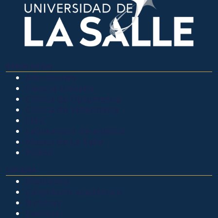
OTROS SITIOS
Admisiones
Ciencia Unisalle
Clínica de Optometría
Clínica de Veterinaria
LIAC
Laboratorio de análisis
Museo de La Salle
PQRSF
EXPLORA
Biblioteca
Calendario académico
Noticias
Eventos