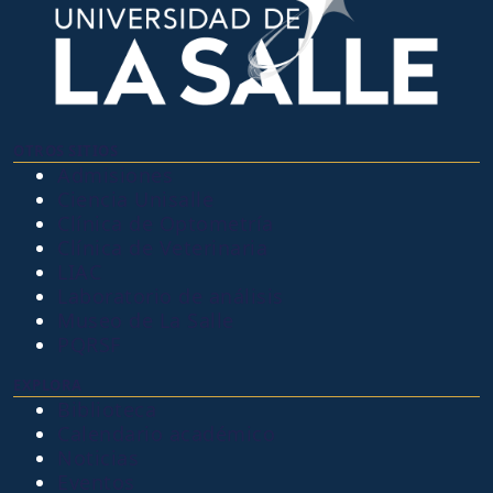
OTROS SITIOS
Admisiones
Ciencia Unisalle
Clínica de Optometría
Clínica de Veterinaria
LIAC
Laboratorio de análisis
Museo de La Salle
PQRSF
EXPLORA
Biblioteca
Calendario académico
Noticias
Eventos