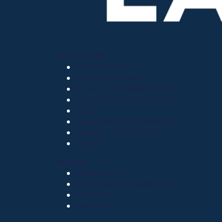
OTROS SITIOS
Admisiones
Ciencia Unisalle
Clínica de Optometría
Clínica de Veterinaria
LIAC
Laboratorio de análisis
Museo de La Salle
PQRSF
EXPLORA
Biblioteca
Calendario académico
Noticias
Eventos