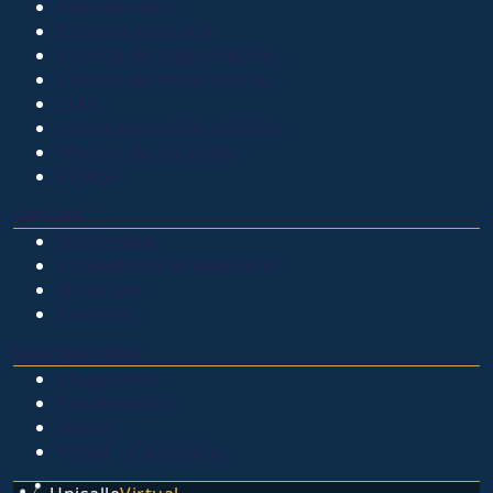
Admisiones
Ciencia Unisalle
Clínica de Optometría
Clínica de Veterinaria
LIAC
Laboratorio de análisis
Museo de La Salle
PQRSF
EXPLORA
Biblioteca
Calendario académico
Noticias
Eventos
NUESTRAS SEDES
Chapinero
Candelaria
Norte
Yopal - Casanare