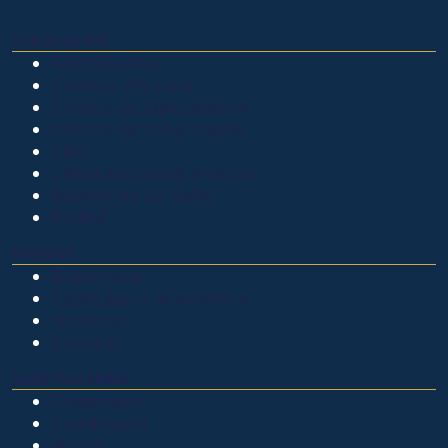
OTROS SITIOS
Admisiones
Ciencia Unisalle
Clínica de Optometría
Clínica de Veterinaria
LIAC
Laboratorio de análisis
Museo de La Salle
PQRSF
EXPLORA
Biblioteca
Calendario académico
Noticias
Eventos
NUESTRAS SEDES
Chapinero
Candelaria
Norte