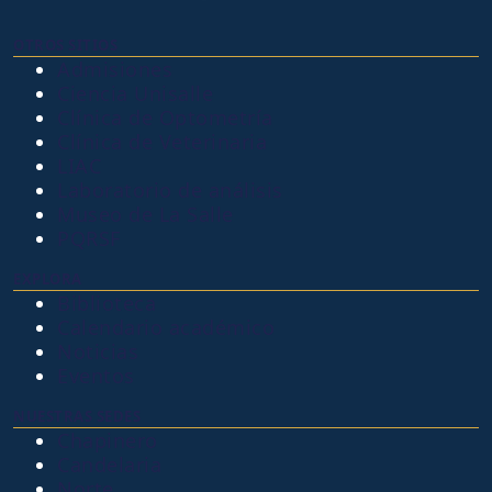
OTROS SITIOS
Admisiones
Ciencia Unisalle
Clínica de Optometría
Clínica de Veterinaria
LIAC
Laboratorio de análisis
Museo de La Salle
PQRSF
EXPLORA
Biblioteca
Calendario académico
Noticias
Eventos
NUESTRAS SEDES
Chapinero
Candelaria
Norte