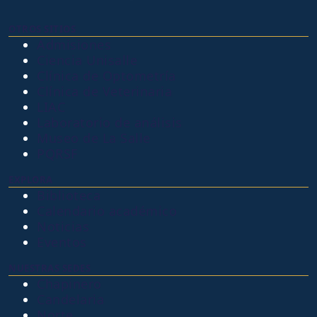
OTROS SITIOS
Admisiones
Ciencia Unisalle
Clínica de Optometría
Clínica de Veterinaria
LIAC
Laboratorio de análisis
Museo de La Salle
PQRSF
EXPLORA
Biblioteca
Calendario académico
Noticias
Eventos
NUESTRAS SEDES
Chapinero
Candelaria
Norte