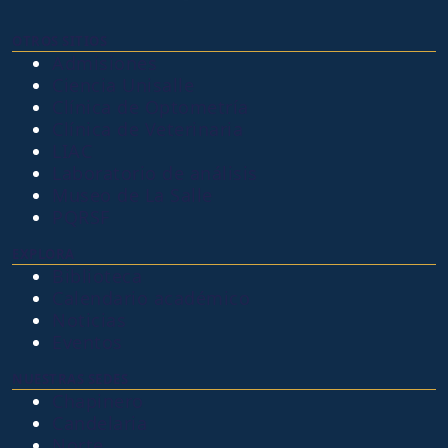
OTROS SITIOS
Admisiones
Ciencia Unisalle
Clínica de Optometría
Clínica de Veterinaria
LIAC
Laboratorio de análisis
Museo de La Salle
PQRSF
EXPLORA
Biblioteca
Calendario académico
Noticias
Eventos
NUESTRAS SEDES
Chapinero
Candelaria
Norte