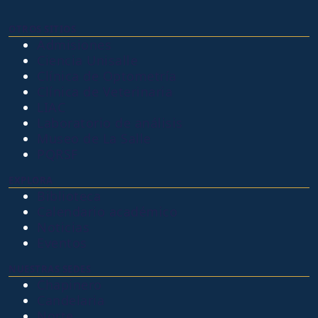
OTROS SITIOS
Admisiones
Ciencia Unisalle
Clínica de Optometría
Clínica de Veterinaria
LIAC
Laboratorio de análisis
Museo de La Salle
PQRSF
EXPLORA
Biblioteca
Calendario académico
Noticias
Eventos
NUESTRAS SEDES
Chapinero
Candelaria
Norte