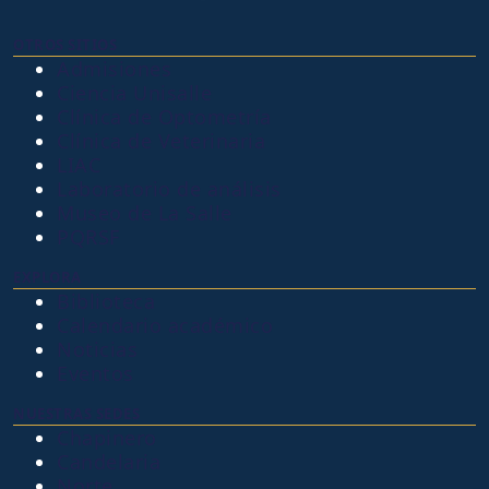
OTROS SITIOS
Admisiones
Ciencia Unisalle
Clínica de Optometría
Clínica de Veterinaria
LIAC
Laboratorio de análisis
Museo de La Salle
PQRSF
EXPLORA
Biblioteca
Calendario académico
Noticias
Eventos
NUESTRAS SEDES
Chapinero
Candelaria
Norte