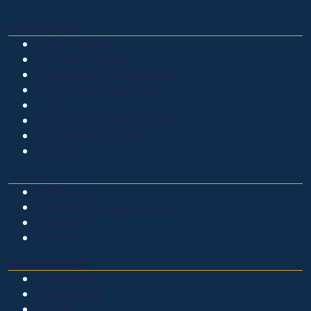
OTROS SITIOS
Admisiones
Ciencia Unisalle
Clínica de Optometría
Clínica de Veterinaria
LIAC
Laboratorio de análisis
Museo de La Salle
PQRSF
EXPLORA
Biblioteca
Calendario académico
Noticias
Eventos
NUESTRAS SEDES
Chapinero
Candelaria
Norte