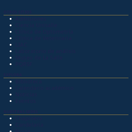
OTROS SITIOS
Admisiones
Ciencia Unisalle
Clínica de Optometría
Clínica de Veterinaria
LIAC
Laboratorio de análisis
Museo de La Salle
PQRSF
EXPLORA
Biblioteca
Calendario académico
Noticias
Eventos
NUESTRAS SEDES
Chapinero
Candelaria
Norte