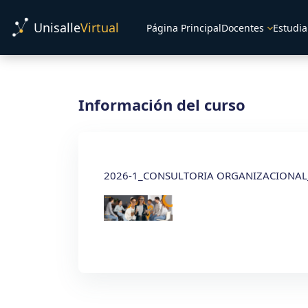
Salta al contenido principal
Unisalle
Virtual
Página Principal
Docentes
Estudia
Información del curso
2026-1_CONSULTORIA ORGANIZACIONAL