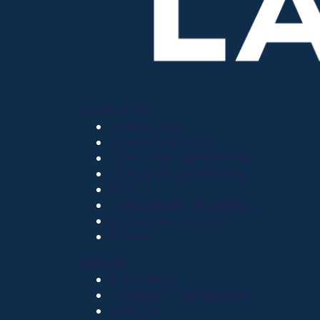
OTROS SITIOS
Admisiones
Ciencia Unisalle
Clínica de Optometría
Clínica de Veterinaria
LIAC
Laboratorio de análisis
Museo de La Salle
PQRSF
EXPLORA
Biblioteca
Calendario académico
Noticias