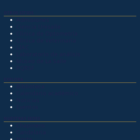
OTROS SITIOS
Admisiones
Ciencia Unisalle
Clínica de Optometría
Clínica de Veterinaria
LIAC
Laboratorio de análisis
Museo de La Salle
PQRSF
EXPLORA
Biblioteca
Calendario académico
Noticias
Eventos
NUESTRAS SEDES
Chapinero
Candelaria
Norte