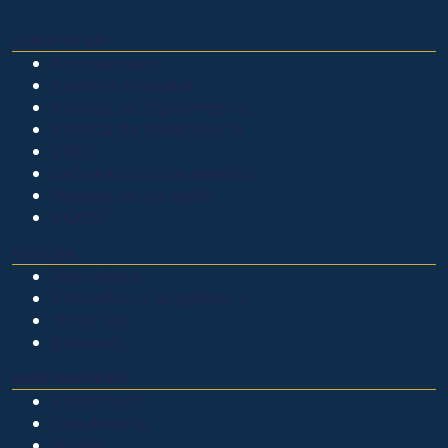
OTROS SITIOS
Admisiones
Ciencia Unisalle
Clínica de Optometría
Clínica de Veterinaria
LIAC
Laboratorio de análisis
Museo de La Salle
PQRSF
EXPLORA
Biblioteca
Calendario académico
Noticias
Eventos
NUESTRAS SEDES
Chapinero
Candelaria
Norte