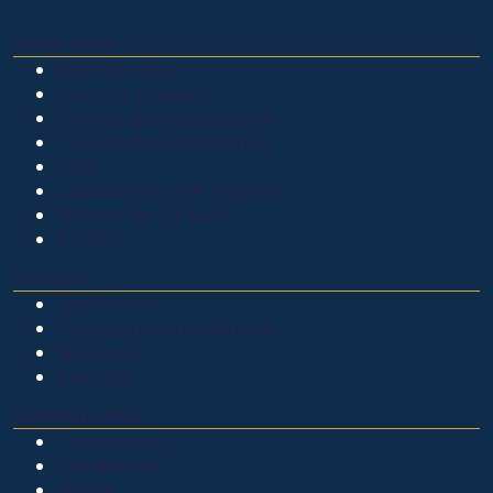
OTROS SITIOS
Admisiones
Ciencia Unisalle
Clínica de Optometría
Clínica de Veterinaria
LIAC
Laboratorio de análisis
Museo de La Salle
PQRSF
EXPLORA
Biblioteca
Calendario académico
Noticias
Eventos
NUESTRAS SEDES
Chapinero
Candelaria
Norte