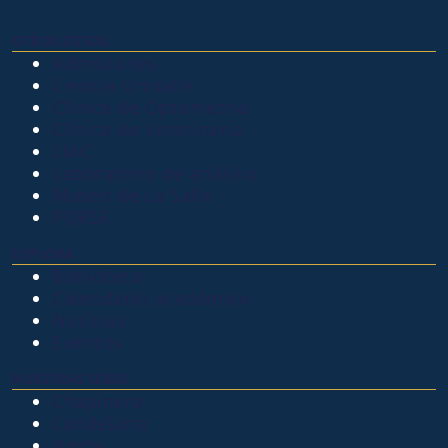
OTROS SITIOS
Admisiones
Ciencia Unisalle
Clínica de Optometría
Clínica de Veterinaria
LIAC
Laboratorio de análisis
Museo de La Salle
PQRSF
EXPLORA
Biblioteca
Calendario académico
Noticias
Eventos
NUESTRAS SEDES
Chapinero
Candelaria
Norte