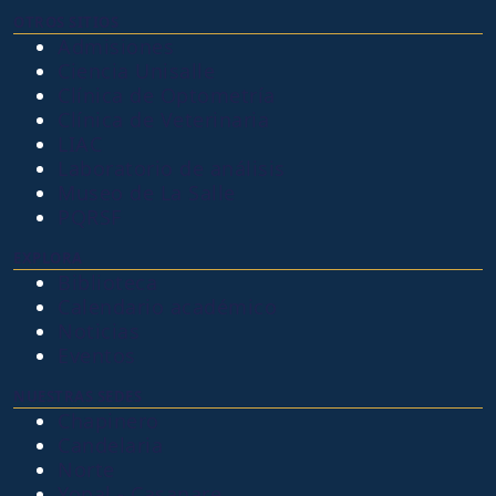
OTROS SITIOS
Admisiones
Ciencia Unisalle
Clínica de Optometría
Clínica de Veterinaria
LIAC
Laboratorio de análisis
Museo de La Salle
PQRSF
EXPLORA
Biblioteca
Calendario académico
Noticias
Eventos
NUESTRAS SEDES
Chapinero
Candelaria
Norte
Yopal - Casanare