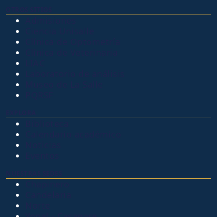
OTROS SITIOS
Admisiones
Ciencia Unisalle
Clínica de Optometría
Clínica de Veterinaria
LIAC
Laboratorio de análisis
Museo de La Salle
PQRSF
EXPLORA
Biblioteca
Calendario académico
Noticias
Eventos
NUESTRAS SEDES
Chapinero
Candelaria
Norte
Yopal - Casanare