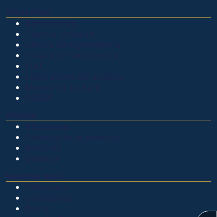
OTROS SITIOS
Admisiones
Ciencia Unisalle
Clínica de Optometría
Clínica de Veterinaria
LIAC
Laboratorio de análisis
Museo de La Salle
PQRSF
EXPLORA
Biblioteca
Calendario académico
Noticias
Eventos
NUESTRAS SEDES
Chapinero
Candelaria
Norte