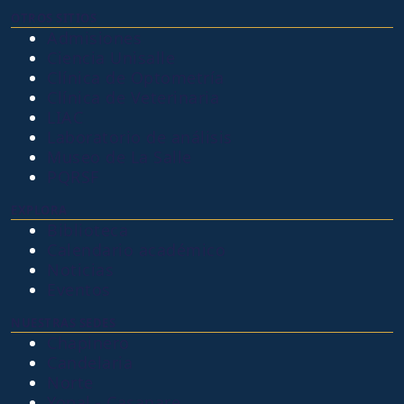
OTROS SITIOS
Admisiones
Ciencia Unisalle
Clínica de Optometría
Clínica de Veterinaria
LIAC
Laboratorio de análisis
Museo de La Salle
PQRSF
EXPLORA
Biblioteca
Calendario académico
Noticias
Eventos
NUESTRAS SEDES
Chapinero
Candelaria
Norte
Yopal - Casanare