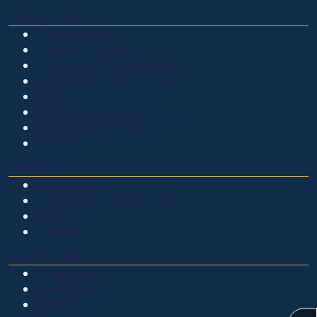
OTROS SITIOS
Admisiones
Ciencia Unisalle
Clínica de Optometría
Clínica de Veterinaria
LIAC
Laboratorio de análisis
Museo de La Salle
PQRSF
EXPLORA
Biblioteca
Calendario académico
Noticias
Eventos
NUESTRAS SEDES
Chapinero
Candelaria
Norte