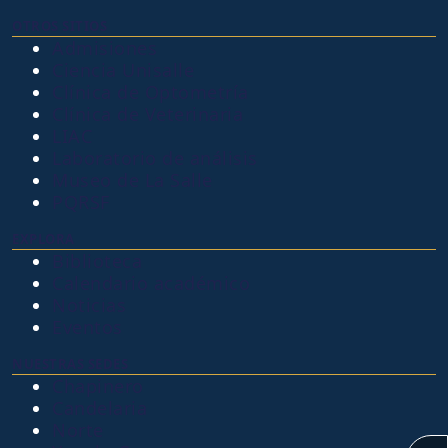
OTROS SITIOS
Admisiones
Ciencia Unisalle
Clínica de Optometría
Clínica de Veterinaria
LIAC
Laboratorio de análisis
Museo de La Salle
PQRSF
EXPLORA
Biblioteca
Calendario académico
Noticias
Eventos
NUESTRAS SEDES
Chapinero
Candelaria
Norte