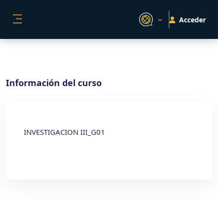
Salta al contenido principal
Acceder
PANEL LATERAL
Información del curso
INVESTIGACION III_G01