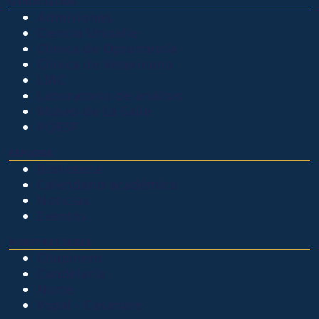
OTROS SITIOS
Admisiones
Ciencia Unisalle
Clínica de Optometría
Clínica de Veterinaria
LIAC
Laboratorio de análisis
Museo de La Salle
PQRSF
EXPLORA
Biblioteca
Calendario académico
Noticias
Eventos
NUESTRAS SEDES
Chapinero
Candelaria
Norte
Yopal - Casanare