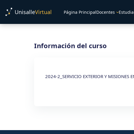
Salta al contenido principal
Unisalle
Virtual
Página Principal
Docentes
Estudia
Información del curso
2024-2_SERVICIO EXTERIOR Y MISIONES E