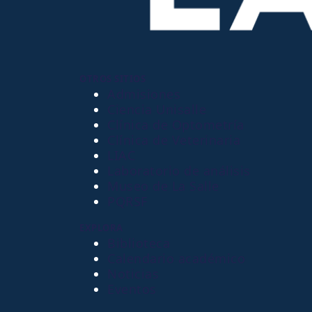
OTROS SITIOS
Admisiones
Ciencia Unisalle
Clínica de Optometría
Clínica de Veterinaria
LIAC
Laboratorio de análisis
Museo de La Salle
PQRSF
EXPLORA
Biblioteca
Calendario académico
Noticias
Eventos