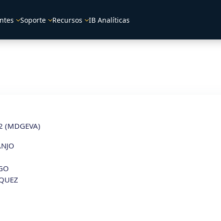
ntes
Soporte
Recursos
IB Analíticas
3-2 (MDGEVA)
ANJO
GO
SQUEZ