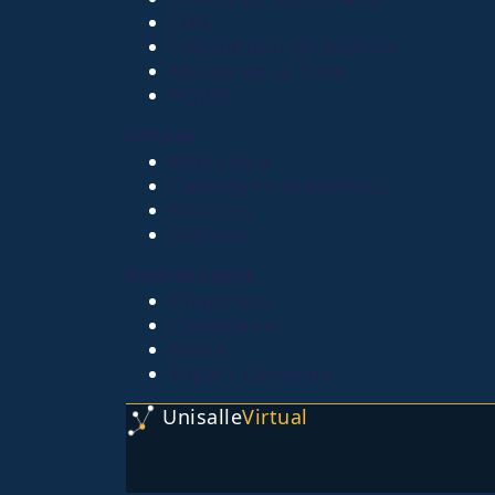
LIAC
Laboratorio de análisis
Museo de La Salle
PQRSF
EXPLORA
Biblioteca
Calendario académico
Noticias
Eventos
NUESTRAS SEDES
Chapinero
Candelaria
Norte
Yopal - Casanare
Unisalle
Virtual