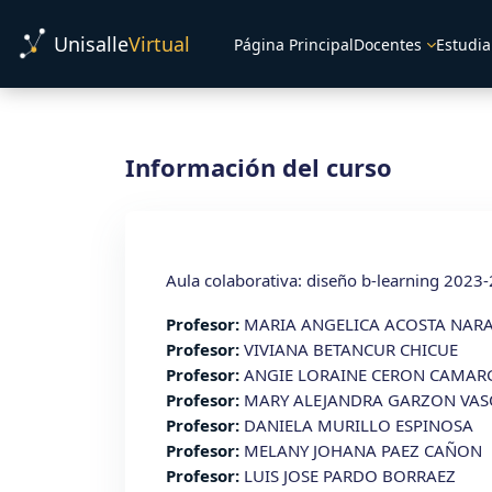
Salta al contenido principal
Unisalle
Virtual
Página Principal
Docentes
Estudia
Información del curso
Aula colaborativa: diseño b-learning 202
Profesor:
MARIA ANGELICA ACOSTA NAR
Profesor:
VIVIANA BETANCUR CHICUE
Profesor:
ANGIE LORAINE CERON CAMAR
Profesor:
MARY ALEJANDRA GARZON VA
Profesor:
DANIELA MURILLO ESPINOSA
Profesor:
MELANY JOHANA PAEZ CAÑON
Profesor:
LUIS JOSE PARDO BORRAEZ