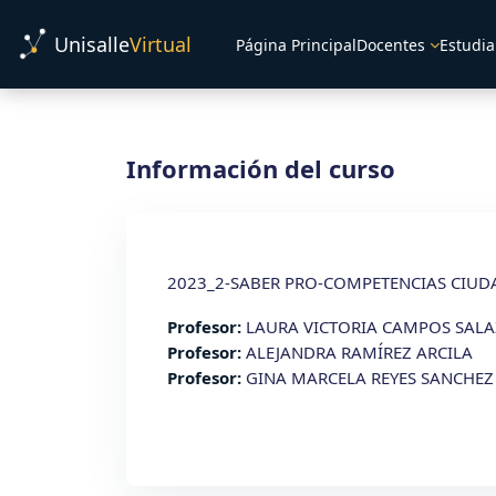
Salta al contenido principal
Unisalle
Virtual
Página Principal
Docentes
Estudia
Información del curso
2023_2-SABER PRO-COMPETENCIAS CIUDA
Profesor:
LAURA VICTORIA CAMPOS SAL
Profesor:
ALEJANDRA RAMÍREZ ARCILA
Profesor:
GINA MARCELA REYES SANCHEZ