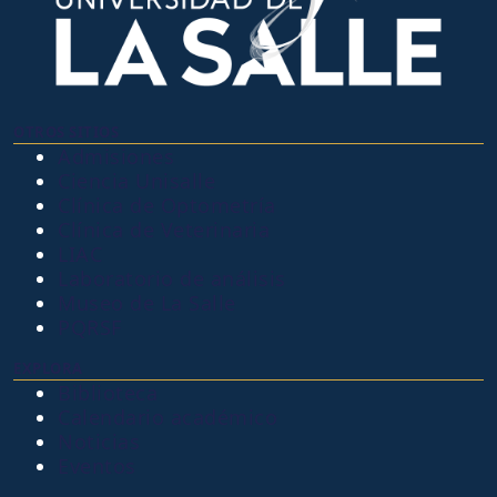
OTROS SITIOS
Admisiones
Ciencia Unisalle
Clínica de Optometría
Clínica de Veterinaria
LIAC
Laboratorio de análisis
Museo de La Salle
PQRSF
EXPLORA
Biblioteca
Calendario académico
Noticias
Eventos