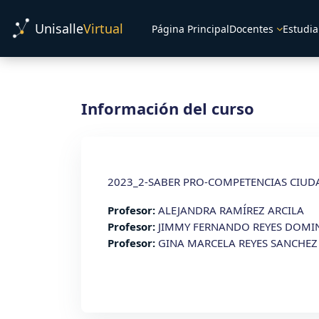
Salta al contenido principal
Unisalle
Virtual
Página Principal
Docentes
Estudia
Información del curso
2023_2-SABER PRO-COMPETENCIAS CIUDAD
Profesor:
ALEJANDRA RAMÍREZ ARCILA
Profesor:
JIMMY FERNANDO REYES DOMI
Profesor:
GINA MARCELA REYES SANCHEZ