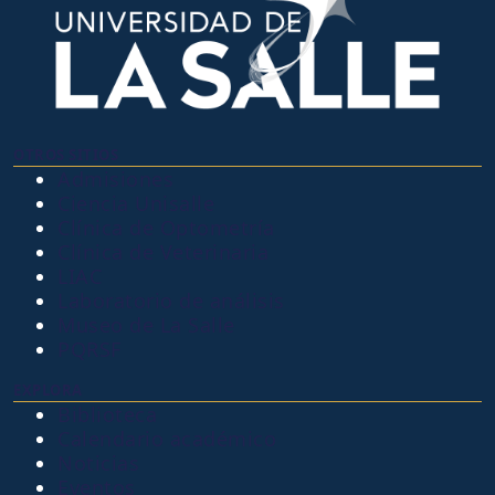
OTROS SITIOS
Admisiones
Ciencia Unisalle
Clínica de Optometría
Clínica de Veterinaria
LIAC
Laboratorio de análisis
Museo de La Salle
PQRSF
EXPLORA
Biblioteca
Calendario académico
Noticias
Eventos