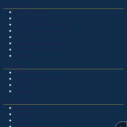
OTROS SITIOS
Admisiones
Ciencia Unisalle
Clínica de Optometría
Clínica de Veterinaria
LIAC
Laboratorio de análisis
Museo de La Salle
PQRSF
EXPLORA
Biblioteca
Calendario académico
Noticias
Eventos
NUESTRAS SEDES
Chapinero
Candelaria
Norte
Yopal - Casanare