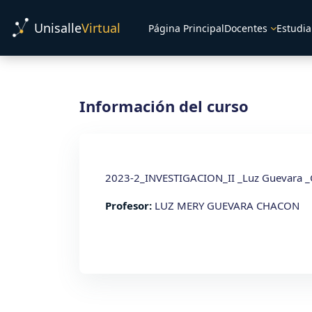
Salta al contenido principal
Unisalle
Virtual
Página Principal
Docentes
Estudia
Información del curso
2023-2_INVESTIGACION_II _Luz Guevara 
Profesor:
LUZ MERY GUEVARA CHACON