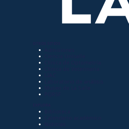
OTROS SITIOS
Admisiones
Ciencia Unisalle
Clínica de Optometría
Clínica de Veterinaria
LIAC
Laboratorio de análisis
Museo de La Salle
PQRSF
EXPLORA
Biblioteca
Calendario académico
Noticias