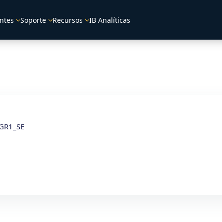
ntes
Soporte
Recursos
IB Analíticas
_GR1_SE