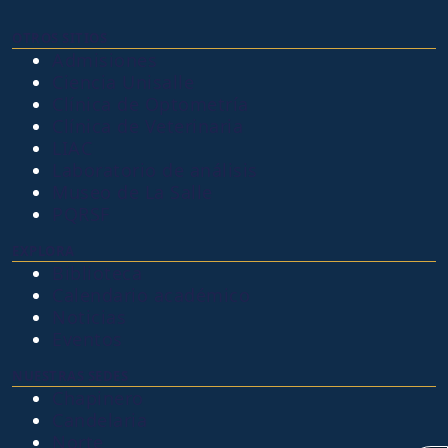
OTROS SITIOS
Admisiones
Ciencia Unisalle
Clínica de Optometría
Clínica de Veterinaria
LIAC
Laboratorio de análisis
Museo de La Salle
PQRSF
EXPLORA
Biblioteca
Calendario académico
Noticias
Eventos
NUESTRAS SEDES
Chapinero
Candelaria
Norte