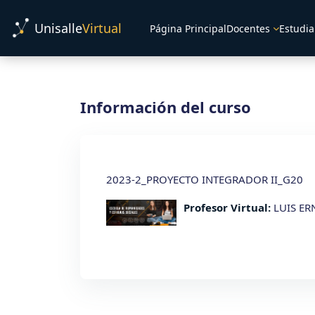
Salta al contenido principal
Unisalle
Virtual
Página Principal
Docentes
Estudia
Información del curso
2023-2_PROYECTO INTEGRADOR II_G20
Profesor Virtual:
LUIS E