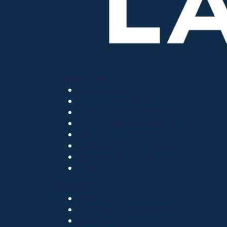
OTROS SITIOS
Admisiones
Ciencia Unisalle
Clínica de Optometría
Clínica de Veterinaria
LIAC
Laboratorio de análisis
Museo de La Salle
PQRSF
EXPLORA
Biblioteca
Calendario académico
Noticias