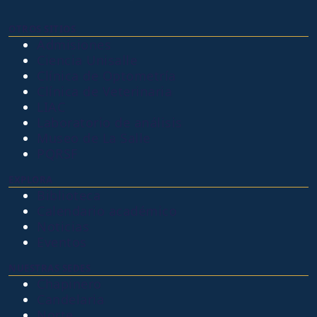
OTROS SITIOS
Admisiones
Ciencia Unisalle
Clínica de Optometría
Clínica de Veterinaria
LIAC
Laboratorio de análisis
Museo de La Salle
PQRSF
EXPLORA
Biblioteca
Calendario académico
Noticias
Eventos
NUESTRAS SEDES
Chapinero
Candelaria
Norte