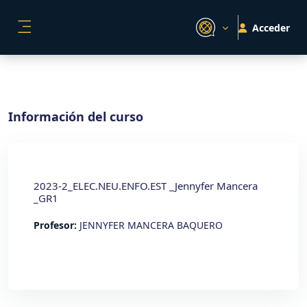
Salta al contenido principal
Acceder
PANEL LATERAL
Información del curso
2023-2_ELEC.NEU.ENFO.EST _Jennyfer Mancera
_GR1
Profesor:
JENNYFER MANCERA BAQUERO