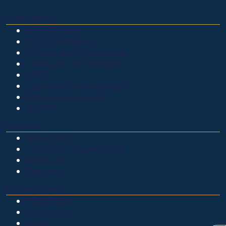
OTROS SITIOS
Admisiones
Ciencia Unisalle
Clínica de Optometría
Clínica de Veterinaria
LIAC
Laboratorio de análisis
Museo de La Salle
PQRSF
EXPLORA
Biblioteca
Calendario académico
Noticias
Eventos
NUESTRAS SEDES
Chapinero
Candelaria
Norte