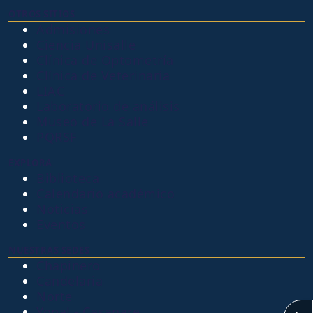
OTROS SITIOS
Admisiones
Ciencia Unisalle
Clínica de Optometría
Clínica de Veterinaria
LIAC
Laboratorio de análisis
Museo de La Salle
PQRSF
EXPLORA
Biblioteca
Calendario académico
Noticias
Eventos
NUESTRAS SEDES
Chapinero
Candelaria
Norte
Yopal - Casanare