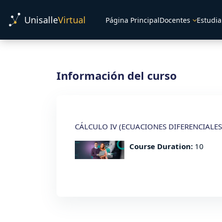
Salta al contenido principal
Unisalle
Virtual
Página Principal
Docentes
Estudia
Información del curso
CÁLCULO IV (ECUACIONES DIFERENCIALES
Course Duration
:
10