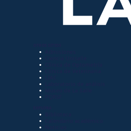
OTROS SITIOS
Admisiones
Ciencia Unisalle
Clínica de Optometría
Clínica de Veterinaria
LIAC
Laboratorio de análisis
Museo de La Salle
PQRSF
EXPLORA
Biblioteca
Calendario académico
Noticias