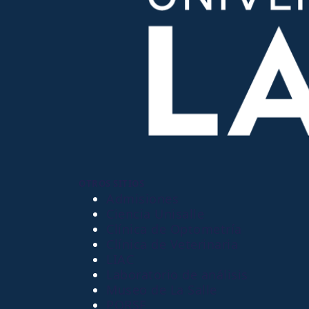
OTROS SITIOS
Admisiones
Ciencia Unisalle
Clínica de Optometría
Clínica de Veterinaria
LIAC
Laboratorio de análisis
Museo de La Salle
PQRSF