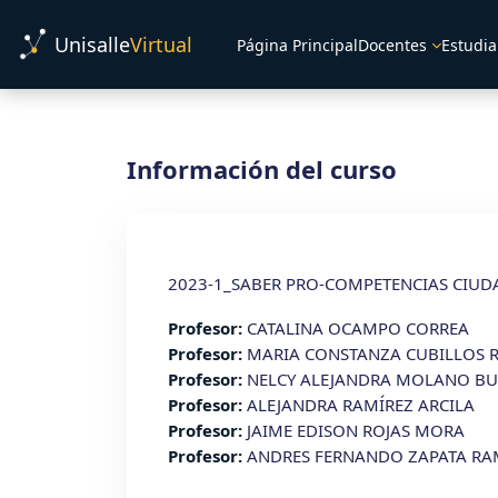
Salta al contenido principal
Unisalle
Virtual
Página Principal
Docentes
Estudia
Información del curso
2023-1_SABER PRO-COMPETENCIAS CIUDA
Profesor:
CATALINA OCAMPO CORREA
Profesor:
MARIA CONSTANZA CUBILLOS 
Profesor:
NELCY ALEJANDRA MOLANO BU
Profesor:
ALEJANDRA RAMÍREZ ARCILA
Profesor:
JAIME EDISON ROJAS MORA
Profesor:
ANDRES FERNANDO ZAPATA RA