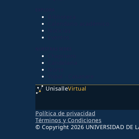
EXPLORA
Biblioteca
Calendario académico
Noticias
Eventos
NUESTRAS SEDES
Chapinero
Candelaria
Norte
Yopal - Casanare
Unisalle
Virtual
Política de privacidad
Términos y Condiciones
© Copyright 2026 UNIVERSIDAD DE L