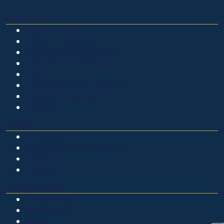
OTROS SITIOS
Admisiones
Ciencia Unisalle
Clínica de Optometría
Clínica de Veterinaria
LIAC
Laboratorio de análisis
Museo de La Salle
PQRSF
EXPLORA
Biblioteca
Calendario académico
Noticias
Eventos
NUESTRAS SEDES
Chapinero
Candelaria
Norte