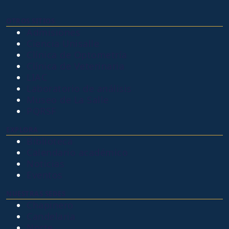
OTROS SITIOS
Admisiones
Ciencia Unisalle
Clínica de Optometría
Clínica de Veterinaria
LIAC
Laboratorio de análisis
Museo de La Salle
PQRSF
EXPLORA
Biblioteca
Calendario académico
Noticias
Eventos
NUESTRAS SEDES
Chapinero
Candelaria
Norte