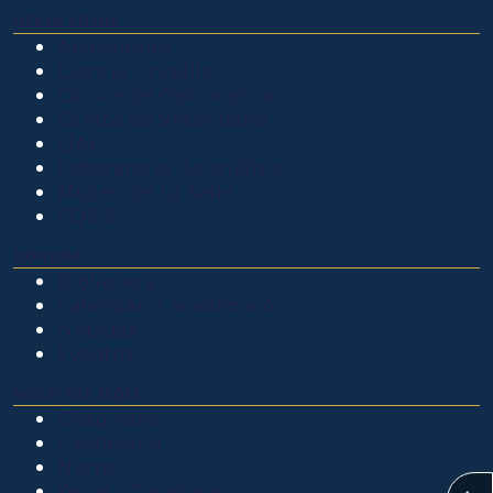
OTROS SITIOS
Admisiones
Ciencia Unisalle
Clínica de Optometría
Clínica de Veterinaria
LIAC
Laboratorio de análisis
Museo de La Salle
PQRSF
EXPLORA
Biblioteca
Calendario académico
Noticias
Eventos
NUESTRAS SEDES
Chapinero
Candelaria
Norte
Yopal - Casanare