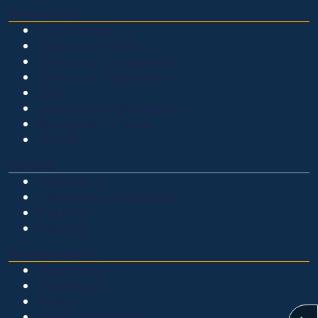
OTROS SITIOS
Admisiones
Ciencia Unisalle
Clínica de Optometría
Clínica de Veterinaria
LIAC
Laboratorio de análisis
Museo de La Salle
PQRSF
EXPLORA
Biblioteca
Calendario académico
Noticias
Eventos
NUESTRAS SEDES
Chapinero
Candelaria
Norte
Yopal - Casanare