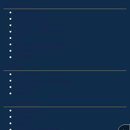
OTROS SITIOS
Admisiones
Ciencia Unisalle
Clínica de Optometría
Clínica de Veterinaria
LIAC
Laboratorio de análisis
Museo de La Salle
PQRSF
EXPLORA
Biblioteca
Calendario académico
Noticias
Eventos
NUESTRAS SEDES
Chapinero
Candelaria
Norte
Yopal - Casanare