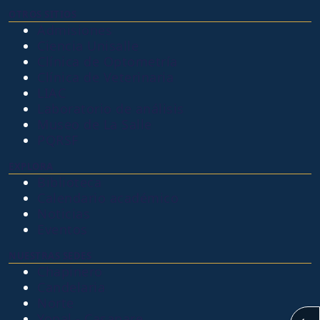
OTROS SITIOS
Admisiones
Ciencia Unisalle
Clínica de Optometría
Clínica de Veterinaria
LIAC
Laboratorio de análisis
Museo de La Salle
PQRSF
EXPLORA
Biblioteca
Calendario académico
Noticias
Eventos
NUESTRAS SEDES
Chapinero
Candelaria
Norte
Yopal - Casanare