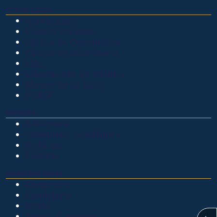
OTROS SITIOS
Admisiones
Ciencia Unisalle
Clínica de Optometría
Clínica de Veterinaria
LIAC
Laboratorio de análisis
Museo de La Salle
PQRSF
EXPLORA
Biblioteca
Calendario académico
Noticias
Eventos
NUESTRAS SEDES
Chapinero
Candelaria
Norte
Yopal - Casanare