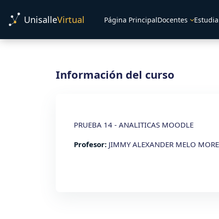
Salta al contenido principal
Unisalle
Virtual
Página Principal
Docentes
Estudia
Información del curso
PRUEBA 14 - ANALITICAS MOODLE
Profesor:
JIMMY ALEXANDER MELO MOR