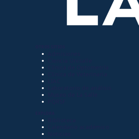
OTROS SITIOS
Admisiones
Ciencia Unisalle
Clínica de Optometría
Clínica de Veterinaria
LIAC
Laboratorio de análisis
Museo de La Salle
PQRSF
EXPLORA
Biblioteca
Calendario académico
Noticias