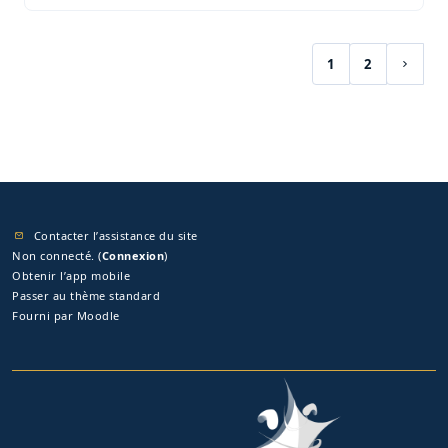
1
2
(actuel)
Page s
Contacter l’assistance du site
Non connecté. (
Connexion
)
Obtenir l’app mobile
Passer au thème standard
Fourni par
Moodle