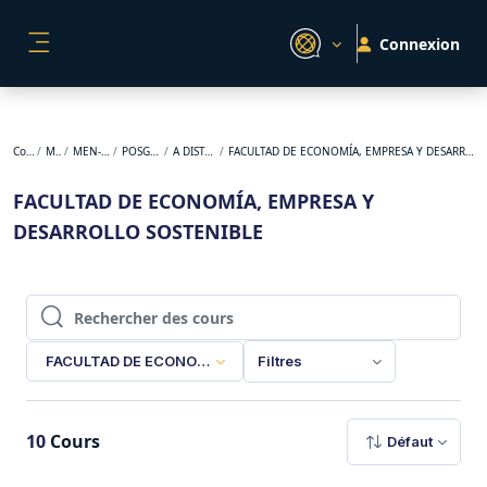
Passer au contenu principal
Connexion
PANNEAU LATÉRAL
Cours
MEN
MEN-2026
POSGRADO
A DISTANCIA
FACULTAD DE ECONOMÍA, EMPRESA Y DESARROLLO SOSTENIBLE
FACULTAD DE ECONOMÍA, EMPRESA Y
DESARROLLO SOSTENIBLE
Rechercher des cours
Rechercher des cours
FACULTAD DE ECONOMÍA, EMPRESA Y DESARROLLO SOSTENI
Filtres
10
Cours
Défaut