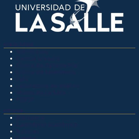
OTROS SITIOS
Admisiones
Ciencia Unisalle
Clínica de Optometría
Clínica de Veterinaria
LIAC
Laboratorio de análisis
Museo de La Salle
PQRSF
EXPLORA
Biblioteca
Calendario académico
Noticias
Eventos